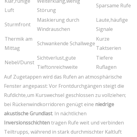
Klar,ruhige
Weiterklang,wenig
Sparsame Rufe
Luft
Störung
Maskierung durch
Laute,häufige
Sturmfront
Windrauschen
Signale
Thermik am
Kurze
Schwankende Schallwege
Mittag
Taktserien
Sichtverlust,gute
Tiefere
Nebel/Dunst
Tieftonreichweite
Ruflagen
Auf Zugetappen ⁤wird das Rufen an atmosphärische​
Fenster angepasst: Vor Frontdurchgängen steigt die
Rufdichte,um ‌Kurswechsel ⁣geschlossen zu ‌vollziehen;
bei Rückenwindkorridoren ‌genügt eine
niedrige
⁣akustische Grundlast
. In nächtlichen​
Inversionsschichten
⁢tragen Rufe weit und verbinden
Teiltrupps,​ während in stark ‌durchmischter​ Kaltluft