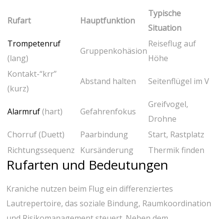
Typische
Rufart
Hauptfunktion
Situation
Trompetenruf
Reiseflug auf
Gruppenkohäsion
(lang)
Höhe
Kontakt-“krr”
Abstand halten
Seitenflügel im V
(kurz)
Greifvogel,
Alarmruf
(hart)
Gefahrenfokus
Drohne
Chorruf (Duett)
Paarbindung
Start, ⁣Rastplatz
Richtungssequenz
Kursänderung
Thermik finden
Rufarten und Bedeutungen
Kraniche nutzen beim Flug ein differenziertes
⁤Lautrepertoire,⁤ das soziale Bindung, Raumkoordination
und Risikomanagement steuert. Neben⁢ dem