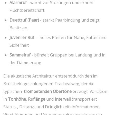
Alarmruf
‍- warnt vor‍ Störungen und erhöht
Fluchtbereitschaft.
Duettruf (Paar)
⁢- stärkt Paarbindung und zeigt
Besitz an.
Juveniler​ Ruf
​ – ⁣helles Pfeifen für Nähe, Futter und
⁤Sicherheit.
Sammelruf
-⁣ bündelt Gruppen bei Landung⁤ und in
der Dämmerung.
Die akustische Architektur entsteht durch den⁤ im ​
Brustbein geschlungenen Trachealweg, der die
typischen ​
trompetenden‌ Obertöne
erzeugt.​ Variation
⁣in
Tonhöhe
,
Ruflänge
und
Intervall
transportiert
⁣Status-, Distanz- und ⁢Dringlichkeitsinformationen;
⁤Wind, Flughöhe und Gruppengröße modulieren die