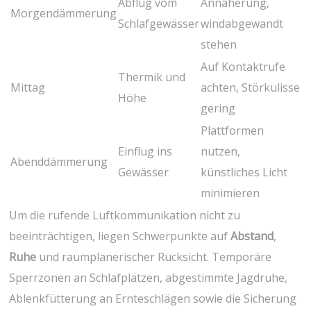
Abflug vom
Annäherung,
Morgendämmerung
Schlafgewässer
windabgewandt‍
stehen
Auf Kontaktrufe
Thermik‍ und
Mittag
achten, Störkulisse
Höhe
gering
Plattformen
Einflug ins
nutzen,
Abenddämmerung
Gewässer
künstliches Licht
minimieren
Um⁣ die rufende Luftkommunikation nicht zu
⁣beeinträchtigen, ‌liegen⁤ Schwerpunkte auf
Abstand
,
Ruhe
und raumplanerischer ⁣Rücksicht. Temporäre
Sperrzonen an Schlafplätzen, ‍abgestimmte Jagdruhe,
Ablenkfütterung an Ernteschlägen sowie die Sicherung