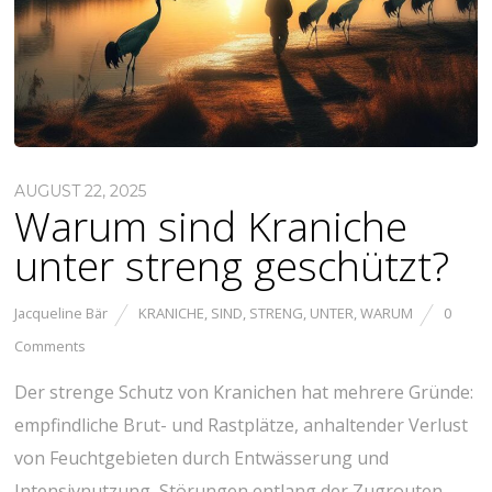
AUGUST 22, 2025
Warum sind Kraniche
unter streng geschützt?
Jacqueline Bär
KRANICHE
,
SIND
,
STRENG
,
UNTER
,
WARUM
0
Comments
Der strenge ‍Schutz von ‍Kranichen hat​ mehrere Gründe:
empfindliche Brut- und Rastplätze, anhaltender Verlust
von Feuchtgebieten durch Entwässerung und
⁣Intensivnutzung, Störungen entlang der Zugrouten