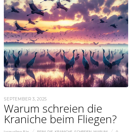
SEPTEMBER 3, 2025
Warum schreien die
Kraniche beim Fliegen?
Jacqueline Bär
BEIM
,
DIE
,
KRANICHE
,
SCHREIEN
,
WARUM
0