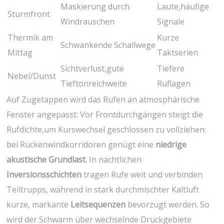
Maskierung durch
Laute,häufige
Sturmfront
Windrauschen
Signale
Thermik am
Kurze
Schwankende Schallwege
Mittag
Taktserien
Sichtverlust,gute
Tiefere
Nebel/Dunst
Tieftonreichweite
Ruflagen
Auf Zugetappen ⁤wird das Rufen an atmosphärische​
Fenster angepasst: Vor Frontdurchgängen steigt die
Rufdichte,um ‌Kurswechsel ⁣geschlossen zu ‌vollziehen;
bei Rückenwindkorridoren ‌genügt eine
niedrige
⁣akustische Grundlast
. In nächtlichen​
Inversionsschichten
⁢tragen Rufe weit und verbinden
Teiltrupps,​ während in stark ‌durchmischter​ Kaltluft
kurze, markante
Leitsequenzen
bevorzugt ‍werden. So
wird der Schwarm über ‌wechselnde Druckgebiete