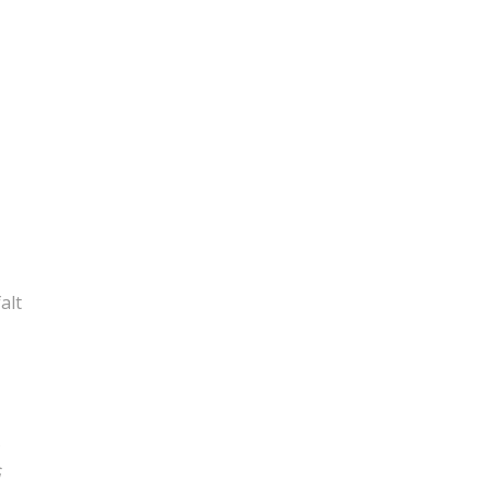
alt
.
‍