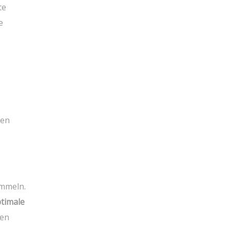
te
e
ten
ammeln.
timale
den