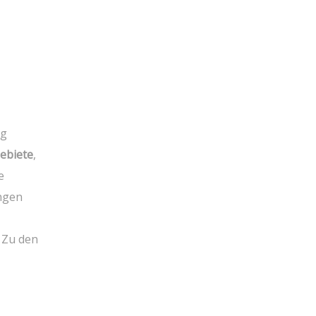
ng
ebiete
,
e
ungen
 Zu den‌