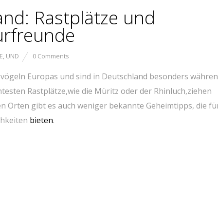
and: Rastplätze und
urfreunde
E
,
UND
0 Comments
vögeln Europas und sind in Deutschland besonders​ währen
testen Rastplätze,wie⁣ die Müritz​ oder der ⁤Rhinluch,ziehen
rten Orten gibt es⁣ auch weniger bekannte Geheimtipps, die fü
chkeiten
bieten
.