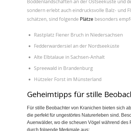
Boddenlandschaften⁣ an der Ostseeküste ⁣und dem
sondern erlebt auch eindrucksvolle Balz- und Flu
schätzen, sind​ folgende
Plätze
besonders empfe
Rastplatz⁣ Fiener Bruch in Niedersachsen
Fedderwardersiel‍ an ⁣der ⁤Nordseeküste
Alte Elbtalaue⁣ in‍ Sachsen-Anhalt
Spreewald ‌in Brandenburg
Hützeler Forst⁤ im Münsterland
Geheimtipps für stille ‌Beobac
Für stille Beobachter⁤ von Kranichen bieten sich a
die perfekt für ungestörtes Naturerleben sind. Be
Auenwälder, ⁢wo die scheuen⁤ Vögel während des R
durch folgende‍ Merkmale ​aus: