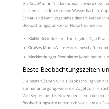
Großes Moor
in Niedersachsen sowie die weite
zeichnen⁣ sich​ durch ruhige Wasserflächen, üppi
⁤Schlaf- und Nahrungsplätze⁣ dienen. Neben⁢ ihr
⁣Beobachtungspunkte für Naturfreunde dar.
Rietzer See:
Bekannt für regelmäßige ⁣Krani
Großes Moor:
Weite Moorlandschaften ⁤und 
Mecklenburger ​Seenplatte:
Kombination aus 
Beste ‌Beobachtungszeiten u
Die⁣ besten Zeiten für die Beobachtung⁢ von Kra
Sonnenuntergang, wenn die⁤ Vögel zu ihren Sch
‌Von ⁣September ​bis November ziehen besonders 
Beobachtungsorte
finden sich⁢ vor allem⁣ an G