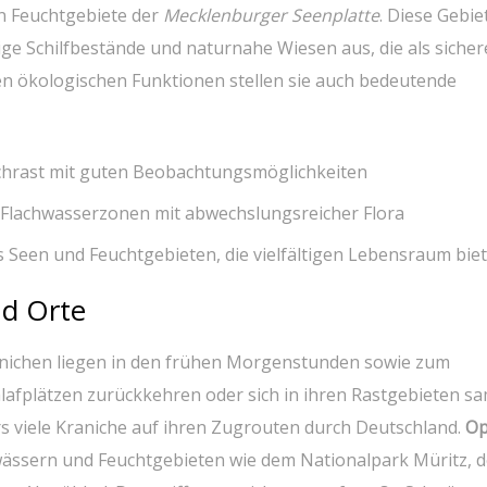
n ⁢Feuchtgebiete der
Mecklenburger Seenplatte
. Diese‌ Gebie
ge ​Schilfbestände und naturnahe ⁣Wiesen aus,⁢ die als‍ sicher
en ökologischen Funktionen stellen⁢ sie auch ⁢bedeutende
chrast mit⁢ guten Beobachtungsmöglichkeiten
⁢Flachwasserzonen mit‌ abwechslungsreicher Flora
Seen und Feuchtgebieten, die vielfältigen Lebensraum ⁤bie
nd Orte
nichen liegen in​ den‍ frühen ‌Morgenstunden sowie zum⁢
lafplätzen zurückkehren oder sich​ in ihren Rastgebieten s
viele ⁣Kraniche auf ‍ihren Zugrouten durch‌ Deutschland.⁢
Op
ewässern und ⁤Feuchtgebieten wie dem⁣ Nationalpark Müritz, 