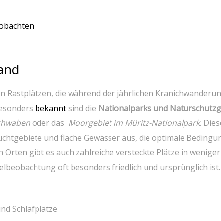
eobachten
land
en Rastplätzen, die ‍während der jährlichen⁤ Kranichwanderu
esonders ⁤
bekannt
sind ⁤die‍
Nationalparks ⁢und Naturschutzg
schwaben
oder das ⁤
Moorgebiet ⁣im Müritz-Nationalpark
. Dies
Feuchtgebiete und​ flache Gewässer aus, die optimale ⁢Beding
 Orten gibt es auch ⁣zahlreiche versteckte ​Plätze‍ in ‍weniger
elbeobachtung‍ oft besonders friedlich und ursprünglich ist.
nd Schlafplätze