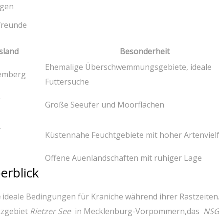
ngen
freunde
sland
Besonderheit
Ehemalige ⁤Überschwemmungsgebiete,​ ideale⁤
emberg
Futtersuche
-
Große⁤ Seeufer und Moorflächen
-
Küstennahe Feuchtgebiete mit hoher ⁢Artenvielf
Offene Auenlandschaften mit ruhiger⁤ Lage
erblick
e
ideale Bedingungen für⁢ Kraniche während ihrer Rastzeiten
tzgebiet
Rietzer ​See
⁣ in⁢ Mecklenburg-Vorpommern,das ​
NSG