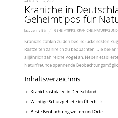
AUGUST 16, 2025
Kraniche in Deutschl
Geheimtipps für Nat
Jacqueline Bär
GEHEIMTIPPS
,
KRANICHE
,
NATURFREUND
Kraniche zählen zu⁤ den beeindruckendsten Zug
Rastzeiten ‍zahlreich zu beobachten. ⁢Die bekann
alljährlich ​zahlreiche Vögel an. ​Neben etablie
Naturfreunde ⁣spannende Beobachtungsmögli
Inhaltsverzeichnis
Kranichrastplätze in Deutschland
Wichtige Schutzgebiete im Überblick
Beste Beobachtungszeiten ⁢und Orte