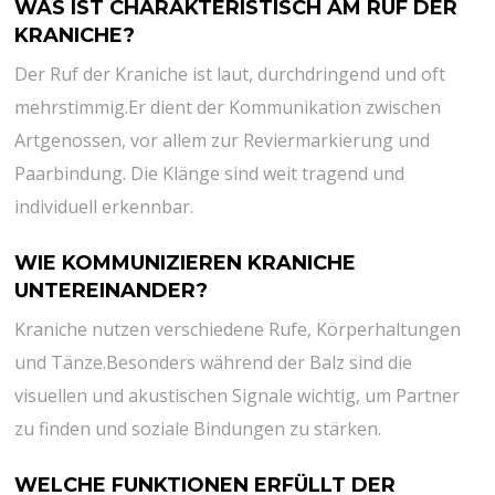
WAS IST CHARAKTERISTISCH‍ AM RUF DER
KRANICHE? ⁤
Der Ruf der Kraniche ist laut, durchdringend und oft
mehrstimmig.Er dient der Kommunikation⁤ zwischen
Artgenossen, vor allem zur Reviermarkierung und
Paarbindung. Die Klänge sind‍ weit tragend und
individuell erkennbar.
WIE KOMMUNIZIEREN KRANICHE
UNTEREINANDER?
Kraniche nutzen⁢ verschiedene Rufe, Körperhaltungen
und Tänze.Besonders während der Balz sind die⁢
visuellen und akustischen Signale wichtig, um Partner
zu finden und soziale Bindungen zu stärken.
WELCHE ​FUNKTIONEN ERFÜLLT DER