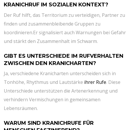
KRANICHRUF IM SOZIALEN KONTEXT? ⁢
Der Ruf hilft, das Territorium zu ⁤verteidigen, Partner zu
finden und zusammenbleibende Gruppen zu‍
koordinieren.Er signalisiert auch Warnungen bei Gefahr
und stärkt den Zusammenhalt im Schwarm.
GIBT ES UNTERSCHIEDE IM RUFVERHALTEN
ZWISCHEN DEN KRANICHARTEN?
Ja, verschiedene Kranicharten unterscheiden sich in
Tonhöhe, Rhythmus und Lautstärke
ihrer Rufe
. Diese
Unterschiede unterstützen die‌ Artenerkennung und
verhindern Vermischungen in gemeinsamen
Lebensräumen.
WARUM SIND ‌KRANICHRUFE FÜR