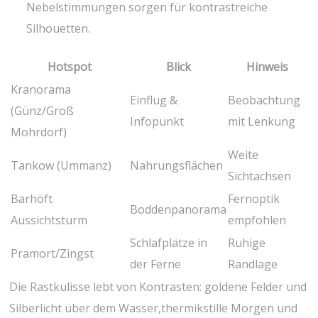
Nebelstimmungen sorgen für kontrastreiche
⁢Silhouetten.
Hotspot
Blick
Hinweis
Kranorama
Einflug &
Beobachtung
(Günz/Groß
Infopunkt
mit Lenkung
Mohrdorf)
Weite
Tankow (Ummanz)
Nahrungsflächen
Sichtachsen
Barhöft
Fernoptik
Boddenpanorama
Aussichtsturm
empfohlen
Schlafplätze in
Ruhige
Pramort/Zingst
der Ferne
Randlage
Die Rastkulisse lebt von Kontrasten: goldene Felder und
Silberlicht über dem Wasser,thermikstille Morgen ⁣und