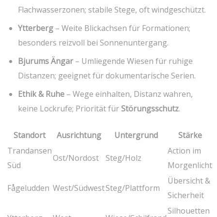
‌Flachwasserzonen; stabile Stege, oft windgeschützt.
Ytterberg
– Weite ‌Blickachsen für Formationen;
besonders reizvoll bei Sonnenuntergang.
Bjurums Ängar
– Umliegende Wiesen⁢ für ruhige
Distanzen; geeignet für dokumentarische Serien.
Ethik & Ruhe
– Wege einhalten, Distanz wahren,
keine Lockrufe; Priorität​ für‌
Störungsschutz
.
Standort
Ausrichtung
Untergrund
Stärke
Trandansen
Action im
Ost/Nordost
Steg/Holz
​Süd
Morgenlicht
Übersicht &
Fågeludden
West/Südwest
Steg/Plattform
⁣Sicherheit
Silhouetten