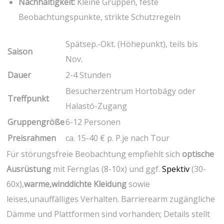
Nachhaltigkeit:
Kleine Gruppen, feste
Beobachtungspunkte, strikte ​Schutzregeln
Spätsep.-Okt. (Höhepunkt), teils bis
Saison
Nov.
Dauer
2-4 Stunden
Besucherzentrum Hortobágy oder
Treffpunkt
Halastó-Zugang
Gruppengröße
6-12‌ Personen
Preisrahmen
ca. 15-40 € p. P.je nach Tour
Für störungsfreie Beobachtung empfiehlt sich
optische
Ausrüstung
mit Fernglas (8-10x) und ggf.
Spektiv
(30-
60x),
warme,winddichte Kleidung
sowie
⁢leises,unauffälliges Verhalten. Barrierearm zugängliche
Dämme und Plattformen sind vorhanden; Details stellt