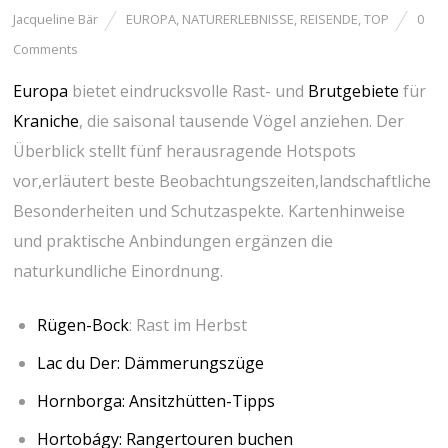
Jacqueline Bär
EUROPA
,
NATURERLEBNISSE
,
REISENDE
,
TOP
0
Comments
Europa
bietet eindrucksvolle Rast- und ⁤
Brutgebiete
⁤ für
Kraniche
, die saisonal ‍tausende Vögel anziehen. Der
Überblick stellt fünf herausragende Hotspots
vor,erläutert beste ⁤Beobachtungszeiten,landschaftliche
Besonderheiten und Schutzaspekte.⁢ Kartenhinweise
⁣und praktische Anbindungen ergänzen die
naturkundliche Einordnung.
Rügen-Bock
: ​Rast im Herbst
Lac du Der:
Dämmerungszüge
Hornborga: Ansitzhütten-Tipps
Hortobágy: Rangertouren buchen