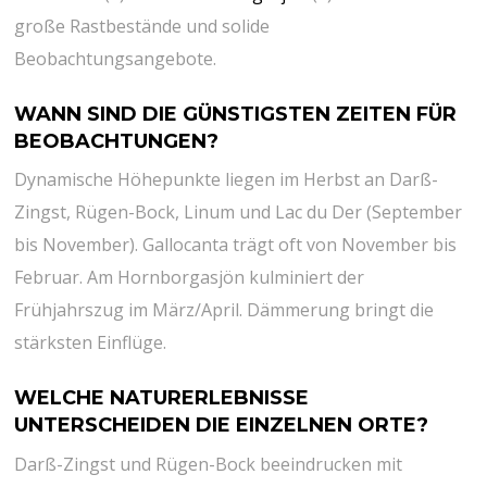
große Rastbestände⁤ und solide
Beobachtungsangebote.
WANN SIND DIE GÜNSTIGSTEN ZEITEN FÜR
BEOBACHTUNGEN?
Dynamische Höhepunkte liegen im Herbst an Darß-
Zingst, Rügen-Bock, Linum und Lac du Der (September
bis November). Gallocanta trägt oft von November bis
Februar. Am ​Hornborgasjön kulminiert der
Frühjahrszug im März/April. ‌Dämmerung bringt die
stärksten Einflüge.
WELCHE NATURERLEBNISSE
UNTERSCHEIDEN DIE ⁢EINZELNEN ORTE?
Darß-Zingst und Rügen-Bock⁤ beeindrucken mit