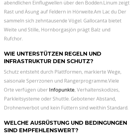
abendlichen Einflugwellen über den ​Bodden.Linum⁤ zeigt
Rast und Äsung auf Feldern in Hörweite.Am Lac du Der
sammeln sich zehntausende Vögel. Gallocanta⁤ bietet
Weite und Stille, Hornborgasjön prägt⁤ Balz und
Rufchor.
WIE ⁣UNTERSTÜTZEN REGELN​ UND
INFRASTRUKTUR DEN SCHUTZ?
Schutz ⁣entsteht durch ⁣Plattformen, markierte Wege,
saisonale Sperrzonen und Rangerprogramme.Viele
Orte verfügen über
Infopunkte
, Verhaltenskodizes,
Parkleitsysteme oder​ Shuttle. Gebotener Abstand,
Drohnenverbot und kein Füttern sind weithin Standard.
WELCHE AUSRÜSTUNG UND BEDINGUNGEN
SIND EMPFEHLENSWERT?