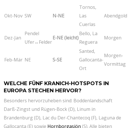
Tornos,⁣
Okt-Nov
SW
N-NE
Las
Abendgold
Cuerlas
Pendel
Bello, La
Dez-Jan
E-NE (leicht)
Morgen
Ufer↔Felder
Reguera
Santed,
Morgen-
Feb-Mär
NE
S-SE
Gallocanta-
Vormittag
Ort
WELCHE FÜNF KRANICH-HOTSPOTS ⁤IN
EUROPA STECHEN HERVOR?
Besonders hervorzuheben sind: Boddenlandschaft
Darß-Zingst und Rügen-Bock ⁣(D), Linum in
Brandenburg (D), Lac du Der-Chantecoq (F), Laguna de
Gallocanta (E) sowie‌
Hornborgasjön
(S). Alle bieten