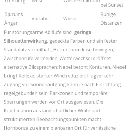
Ytterberg
West
Wiese/Schilfrand
bei Sunset
Bjurums
Ruhige
Variabel
Wiese
Ängar
Distanzen
Für störungsarme ‌Abläufe sind ⁤
geringe
Silhouettenwirkung
, ​gedeckte Farben und ein fester
Standplatz vorteilhaft; Hüttentüren leise⁢ bewegen,
Zwischenrufe‍ vermeiden. Wetterwechsel eröffnet
alternative Bildsprachen:⁢ Nebel ⁣betont Konturen, Niesel
bringt Reflexe, starker Wind reduziert Flugverkehr.
Zugang vor Sonnenaufgang kann je ⁣nach Einrichtung‌
regelgebunden sein; Parkzonen und temporäre
Sperrungen werden vor Ort ausgewiesen. Die
Kombination ​aus landschaftlicher ⁣Weite und
strukturierten Beobachtungspunkten macht
Hornborga zu einem planbaren Ort für verlässliche