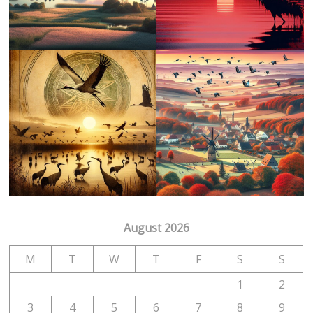
August 2026
M
T
W
T
F
S
S
1
2
3
4
5
6
7
8
9