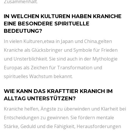
Zusammenhalt.
IN⁣ WELCHEN KULTUREN HABEN KRANICHE
EINE BESONDERE​
SPIRITUELLE
BEDEUTUNG
?
In‌ vielen Kulturen,etwa in Japan und China,gelten ​
Kraniche als Glücksbringer und Symbole für‍ Frieden
und Unsterblichkeit. Sie ‌sind auch in der Mythologie
Europas als Zeichen für Transformation⁢ und
spirituelles Wachstum bekannt.
WIE KANN ‌DAS⁤ KRAFTTIER ‍KRANICH IM‌
ALLTAG UNTERSTÜTZEN?
Kraniche‌ helfen, Ängste zu ⁣überwinden und⁣ Klarheit bei
​Entscheidungen zu⁢ gewinnen. Sie fördern mentale
Stärke, Geduld und ​die Fähigkeit,⁣ Herausforderungen