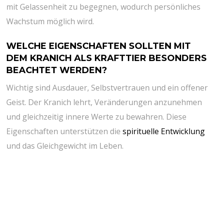
mit ⁣Gelassenheit ⁣zu begegnen, wodurch⁢ persönliches
Wachstum⁤ möglich wird.
WELCHE​ EIGENSCHAFTEN‍ SOLLTEN MIT
DEM⁤ KRANICH ⁣ALS ⁢KRAFTTIER⁣ BESONDERS
BEACHTET WERDEN?
Wichtig sind Ausdauer, Selbstvertrauen ⁢und ein ⁣offener
Geist. Der Kranich lehrt, ​Veränderungen anzunehmen
und gleichzeitig innere Werte ⁢zu‍ bewahren. Diese
⁢Eigenschaften unterstützen ⁣die
spirituelle Entwicklung
und das Gleichgewicht ⁢im Leben.