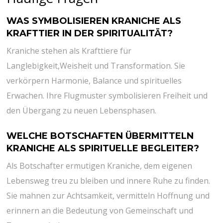
WAS SYMBOLISIEREN KRANICHE​ ALS
KRAFTTIER IN DER SPIRITUALITÄT?
Kraniche stehen ⁣als Krafttiere für
Langlebigkeit,Weisheit und Transformation. Sie⁢
verkörpern Harmonie, ⁢Balance und spirituelles
Erwachen. Ihre Flugmuster symbolisieren⁤ Freiheit und
den Übergang zu neuen Lebensphasen.
WELCHE BOTSCHAFTEN ÜBERMITTELN
KRANICHE ALS SPIRITUELLE⁢ BEGLEITER?
Als Botschafter ermutigen Kraniche, ⁢dem eigenen
Lebensweg treu zu bleiben und innere Ruhe zu ‍finden.
Sie mahnen zur Achtsamkeit, vermitteln Hoffnung und
erinnern ‍an​ die⁣ Bedeutung von ⁣Gemeinschaft‍ und